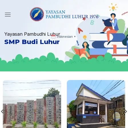
Skip
to
content
Yayasan Pambudhi Luhur
Indonesian
▼
SMP Budi Luhur