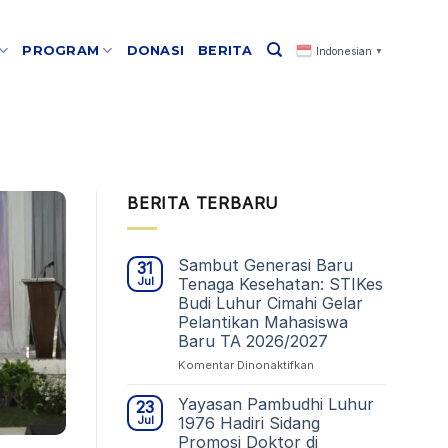
PROGRAM
DONASI
BERITA
Indonesian
▼
BERITA TERBARU
Sambut Generasi Baru
31
Jul
Tenaga Kesehatan: STIKes
Budi Luhur Cimahi Gelar
Pelantikan Mahasiswa
Baru TA 2026/2027
pada
Komentar Dinonaktifkan
Sambut
Generasi
Yayasan Pambudhi Luhur
23
Baru
Jul
1976 Hadiri Sidang
Tenaga
Promosi Doktor di