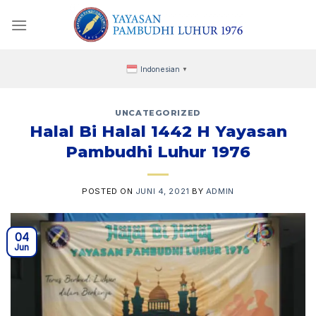
Skip
to
content
Indonesian
▼
UNCATEGORIZED
Halal Bi Halal 1442 H Yayasan
Pambudhi Luhur 1976
POSTED ON
JUNI 4, 2021
BY
ADMIN
04
Jun