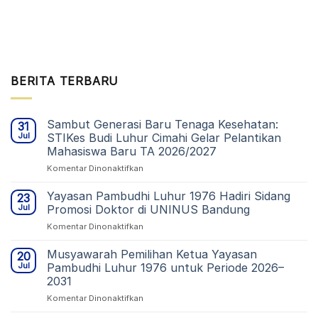
BERITA TERBARU
Sambut Generasi Baru Tenaga Kesehatan:
31
Jul
STIKes Budi Luhur Cimahi Gelar Pelantikan
Mahasiswa Baru TA 2026/2027
pada
Komentar Dinonaktifkan
Sambut
Generasi
Yayasan Pambudhi Luhur 1976 Hadiri Sidang
23
Baru
Jul
Promosi Doktor di UNINUS Bandung
Tenaga
pada
Komentar Dinonaktifkan
Kesehatan:
Yayasan
STIKes
Pambudhi
Musyawarah Pemilihan Ketua Yayasan
Budi
20
Luhur
Luhur
Jul
Pambudhi Luhur 1976 untuk Periode 2026–
1976
Cimahi
2031
Hadiri
Gelar
pada
Komentar Dinonaktifkan
Sidang
Pelantikan
Musyawarah
Promosi
Mahasiswa