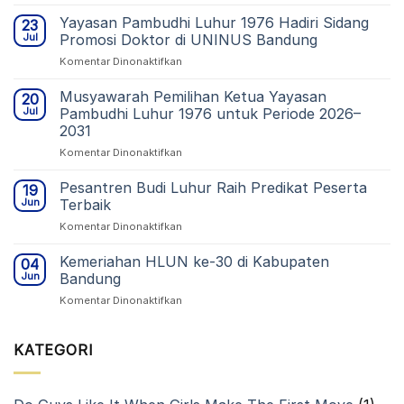
Sambut
Generasi
Yayasan Pambudhi Luhur 1976 Hadiri Sidang
23
Baru
Jul
Promosi Doktor di UNINUS Bandung
Tenaga
pada
Komentar Dinonaktifkan
Kesehatan:
Yayasan
STIKes
Pambudhi
Musyawarah Pemilihan Ketua Yayasan
Budi
20
Luhur
Luhur
Jul
Pambudhi Luhur 1976 untuk Periode 2026–
1976
Cimahi
2031
Hadiri
Gelar
pada
Komentar Dinonaktifkan
Sidang
Pelantikan
Musyawarah
Promosi
Mahasiswa
Pemilihan
Doktor
Pesantren Budi Luhur Raih Predikat Peserta
Baru
19
Ketua
di
TA
Jun
Terbaik
Yayasan
UNINUS
2026/2027
pada
Komentar Dinonaktifkan
Pambudhi
Bandung
Pesantren
Luhur
Budi
Kemeriahan HLUN ke-30 di Kabupaten
1976
04
Luhur
untuk
Jun
Bandung
Raih
Periode
pada
Komentar Dinonaktifkan
Predikat
2026–
Kemeriahan
Peserta
2031
HLUN
Terbaik
ke-
KATEGORI
30
di
Kabupaten