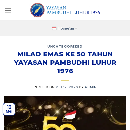
Skip
to
content
Indonesian
▼
UNCATEGORIZED
MILAD EMAS KE 50 TAHUN
YAYASAN PAMBUDHI LUHUR
1976
POSTED ON
MEI 12, 2026
BY
ADMIN
12
Mei