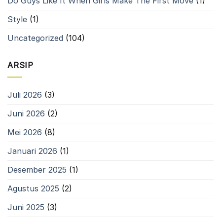
Do Guys Like It When Girls Make The First Move
(1)
Bandung
Style
(1)
Uncategorized
(104)
ARSIP
Juli 2026
(3)
Juni 2026
(2)
Mei 2026
(8)
Januari 2026
(1)
Desember 2025
(1)
Agustus 2025
(2)
Juni 2025
(3)