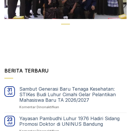
BERITA TERBARU
Sambut Generasi Baru Tenaga Kesehatan:
31
Jul
STIKes Budi Luhur Cimahi Gelar Pelantikan
Mahasiswa Baru TA 2026/2027
pada
Komentar Dinonaktifkan
Sambut
Generasi
Yayasan Pambudhi Luhur 1976 Hadiri Sidang
23
Baru
Jul
Promosi Doktor di UNINUS Bandung
Tenaga
pada
Komentar Dinonaktifkan