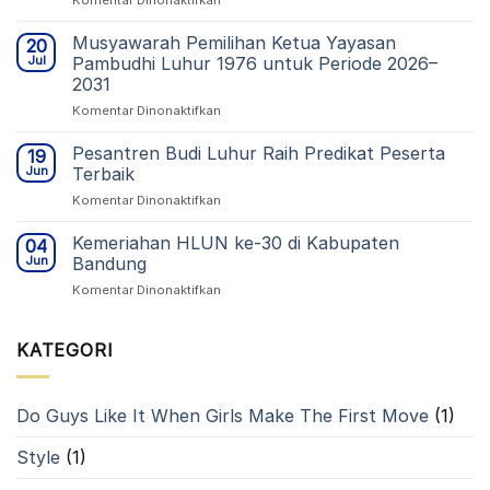
Kesehatan:
Yayasan
STIKes
Pambudhi
Musyawarah Pemilihan Ketua Yayasan
Budi
20
Luhur
Luhur
Jul
Pambudhi Luhur 1976 untuk Periode 2026–
1976
Cimahi
2031
Hadiri
Gelar
pada
Komentar Dinonaktifkan
Sidang
Pelantikan
Musyawarah
Promosi
Mahasiswa
Pemilihan
Doktor
Pesantren Budi Luhur Raih Predikat Peserta
Baru
19
Ketua
di
TA
Jun
Terbaik
Yayasan
UNINUS
2026/2027
pada
Komentar Dinonaktifkan
Pambudhi
Bandung
Pesantren
Luhur
Budi
Kemeriahan HLUN ke-30 di Kabupaten
1976
04
Luhur
untuk
Jun
Bandung
Raih
Periode
pada
Komentar Dinonaktifkan
Predikat
2026–
Kemeriahan
Peserta
2031
HLUN
Terbaik
ke-
KATEGORI
30
di
Kabupaten
Do Guys Like It When Girls Make The First Move
(1)
Bandung
Style
(1)