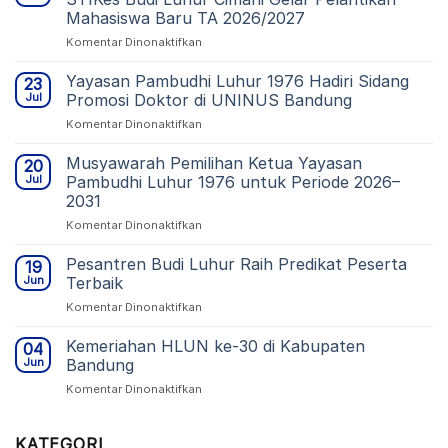
Mahasiswa Baru TA 2026/2027
pada
Komentar Dinonaktifkan
Sambut
Generasi
Yayasan Pambudhi Luhur 1976 Hadiri Sidang
23
Baru
Jul
Promosi Doktor di UNINUS Bandung
Tenaga
pada
Komentar Dinonaktifkan
Kesehatan:
Yayasan
STIKes
Pambudhi
Musyawarah Pemilihan Ketua Yayasan
Budi
20
Luhur
Luhur
Jul
Pambudhi Luhur 1976 untuk Periode 2026–
1976
Cimahi
2031
Hadiri
Gelar
pada
Komentar Dinonaktifkan
Sidang
Pelantikan
Musyawarah
Promosi
Mahasiswa
Pemilihan
Doktor
Pesantren Budi Luhur Raih Predikat Peserta
Baru
19
Ketua
di
TA
Jun
Terbaik
Yayasan
UNINUS
2026/2027
pada
Komentar Dinonaktifkan
Pambudhi
Bandung
Pesantren
Luhur
Budi
Kemeriahan HLUN ke-30 di Kabupaten
1976
04
Luhur
untuk
Jun
Bandung
Raih
Periode
pada
Komentar Dinonaktifkan
Predikat
2026–
Kemeriahan
Peserta
2031
HLUN
Terbaik
ke-
KATEGORI