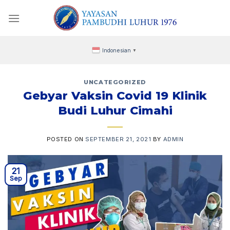
Skip
to
content
Indonesian
▼
UNCATEGORIZED
Gebyar Vaksin Covid 19 Klinik
Budi Luhur Cimahi
POSTED ON
SEPTEMBER 21, 2021
BY
ADMIN
21
Sep