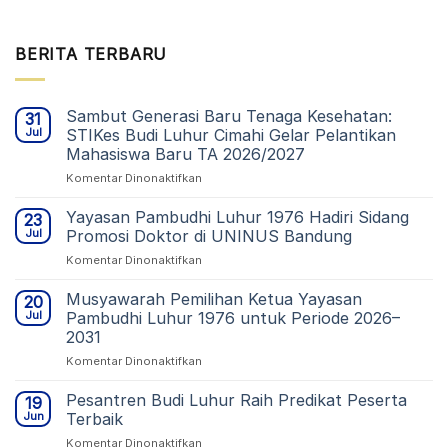
BERITA TERBARU
Sambut Generasi Baru Tenaga Kesehatan:
31
Jul
STIKes Budi Luhur Cimahi Gelar Pelantikan
Mahasiswa Baru TA 2026/2027
pada
Komentar Dinonaktifkan
Sambut
Generasi
Yayasan Pambudhi Luhur 1976 Hadiri Sidang
23
Baru
Jul
Promosi Doktor di UNINUS Bandung
Tenaga
pada
Komentar Dinonaktifkan
Kesehatan:
Yayasan
STIKes
Pambudhi
Musyawarah Pemilihan Ketua Yayasan
Budi
20
Luhur
Luhur
Jul
Pambudhi Luhur 1976 untuk Periode 2026–
1976
Cimahi
2031
Hadiri
Gelar
pada
Komentar Dinonaktifkan
Sidang
Pelantikan
Musyawarah
Promosi
Mahasiswa
Pemilihan
Doktor
Pesantren Budi Luhur Raih Predikat Peserta
Baru
19
Ketua
di
TA
Jun
Terbaik
Yayasan
UNINUS
2026/2027
pada
Komentar Dinonaktifkan
Pambudhi
Bandung