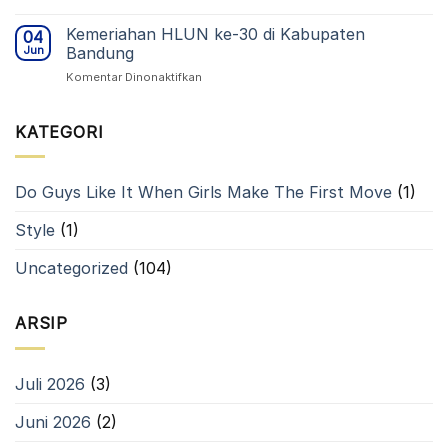
Pesantren
Luhur
Budi
Kemeriahan HLUN ke-30 di Kabupaten
1976
04
Luhur
untuk
Jun
Bandung
Raih
Periode
pada
Komentar Dinonaktifkan
Predikat
2026–
Kemeriahan
Peserta
2031
HLUN
Terbaik
ke-
KATEGORI
30
di
Kabupaten
Do Guys Like It When Girls Make The First Move
(1)
Bandung
Style
(1)
Uncategorized
(104)
ARSIP
Juli 2026
(3)
Juni 2026
(2)