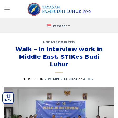
Skip
to
content
Indonesian
▼
UNCATEGORIZED
Walk – In Interview work in
Middle East. STIKes Budi
Luhur
POSTED ON
NOVEMBER 13, 2023
BY
ADMIN
13
Nov