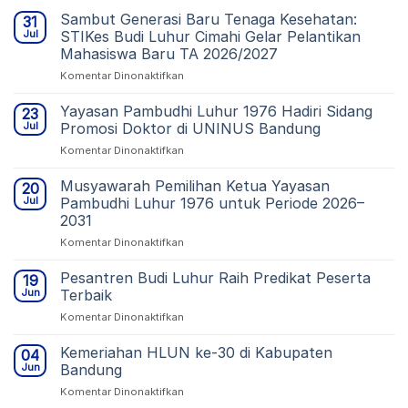
Sambut Generasi Baru Tenaga Kesehatan:
31
Jul
STIKes Budi Luhur Cimahi Gelar Pelantikan
Mahasiswa Baru TA 2026/2027
pada
Komentar Dinonaktifkan
Sambut
Generasi
Yayasan Pambudhi Luhur 1976 Hadiri Sidang
23
Baru
Jul
Promosi Doktor di UNINUS Bandung
Tenaga
pada
Komentar Dinonaktifkan
Kesehatan:
Yayasan
STIKes
Pambudhi
Musyawarah Pemilihan Ketua Yayasan
Budi
20
Luhur
Luhur
Jul
Pambudhi Luhur 1976 untuk Periode 2026–
1976
Cimahi
2031
Hadiri
Gelar
pada
Komentar Dinonaktifkan
Sidang
Pelantikan
Musyawarah
Promosi
Mahasiswa
Pemilihan
Doktor
Pesantren Budi Luhur Raih Predikat Peserta
Baru
19
Ketua
di
TA
Jun
Terbaik
Yayasan
UNINUS
2026/2027
pada
Komentar Dinonaktifkan
Pambudhi
Bandung
Pesantren
Luhur
Budi
Kemeriahan HLUN ke-30 di Kabupaten
1976
04
Luhur
untuk
Jun
Bandung
Raih
Periode
pada
Komentar Dinonaktifkan
Predikat
2026–
Kemeriahan