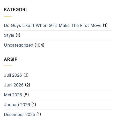
Peserta
2031
HLUN
Terbaik
ke-
KATEGORI
30
di
Kabupaten
Do Guys Like It When Girls Make The First Move
(1)
Bandung
Style
(1)
Uncategorized
(104)
ARSIP
Juli 2026
(3)
Juni 2026
(2)
Mei 2026
(8)
Januari 2026
(1)
Desember 2025
(1)